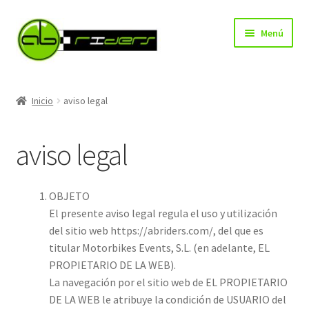
Ir
Ir
Menú
a
al
la
contenido
navegación
Expandi
noticias
el
Inicio
aviso legal
menú
calendario 2026
hijo
aviso legal
fast rider trophy
colaboradores
OBJETO
El presente aviso legal regula el uso y utilización
contacto
del sitio web https://abriders.com/, del que es
titular Motorbikes Events, S.L. (en adelante, EL
PROPIETARIO DE LA WEB).
La navegación por el sitio web de EL PROPIETARIO
DE LA WEB le atribuye la condición de USUARIO del